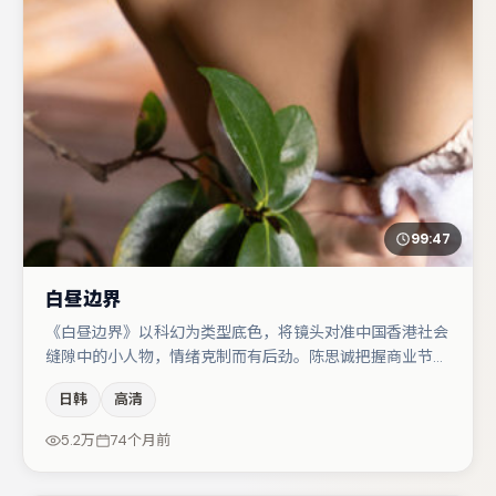
99:47
白昼边界
《白昼边界》以科幻为类型底色，将镜头对准中国香港社会
缝隙中的小人物，情绪克制而有后劲。陈思诚把握商业节奏
的同时保留人物弧光，高潮戏信息密度高但不显凌乱。金高
日韩
高清
银在片中承担叙事驱动，马丽、雷佳音分别提供反差与喜
剧/悬疑调剂（视场次而定）。若你偏爱强类型与清晰主
5.2万
74个月前
线，这部作品值得关注。