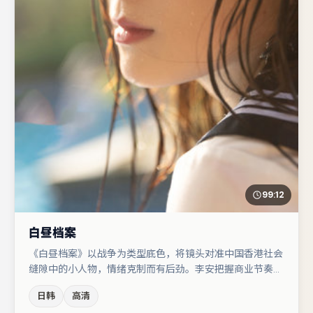
99:12
白昼档案
《白昼档案》以战争为类型底色，将镜头对准中国香港社会
缝隙中的小人物，情绪克制而有后劲。李安把握商业节奏的
同时保留人物弧光，高潮戏信息密度高但不显凌乱。段奕宏
日韩
高清
在片中承担叙事驱动，雷佳音、谭卓分别提供反差与喜剧/