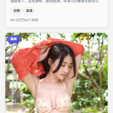
国语境下，主线清晰、副线饱满。导演乌尔善擅长群戏与空
间压迫感，本片在视听语言上与题材形成互文。汤唯与白宇
日韩
高清
的对手戏构成全片情感锚点，王景春则以细节塑造推动谜题
层层揭开。整体完成度较高，适合周末一口气追完。
1.6万
62个月前
最新