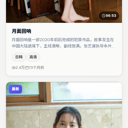
96:53
月面回响
月面回响是一部2020年前后完成的犯罪作品，故事发生在
中国大陆语境下，主线清晰、副线饱满。张艺谋执导本片，
在场面调度与表演节奏上保持一贯作者性，关键场次留白得
日韩
高清
当。任素汐在片中承担叙事驱动，肖央、桂纶镁分别提供反
差与喜剧/悬疑调剂（视场次而定）。整体完成度较高，适
2.4万
73个月前
合周末一口气追完。
最新