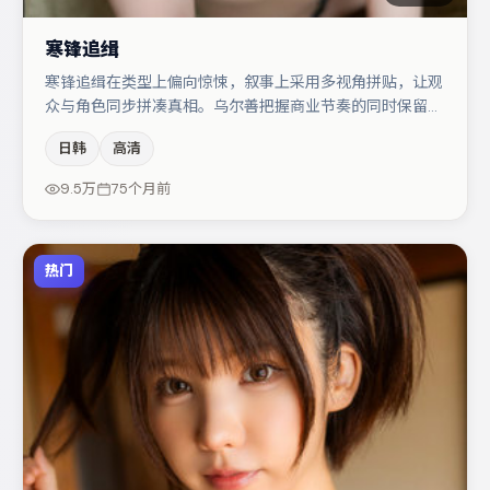
寒锋追缉
寒锋追缉在类型上偏向惊悚，叙事上采用多视角拼贴，让观
众与角色同步拼凑真相。乌尔善把握商业节奏的同时保留人
物弧光，高潮戏信息密度高但不显凌乱。易烊千玺在片中承
日韩
高清
担叙事驱动，于和伟、梁朝伟分别提供反差与喜剧/悬疑调
剂（视场次而定）。节奏紧凑、反转有度，值得列入片单。
9.5万
75个月前
热门