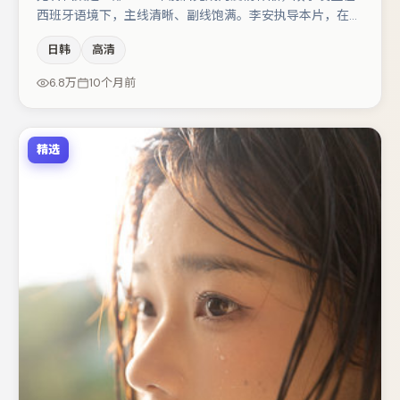
西班牙语境下，主线清晰、副线饱满。李安执导本片，在场
面调度与表演节奏上保持一贯作者性，关键场次留白得当。
日韩
高清
主演阵容包括马丽、宋佳、胡歌等，角色动机前后呼应，适
合喜欢抠台词与伏笔的观众。节奏紧凑、反转有度，值得列
6.8万
10个月前
入片单。
精选