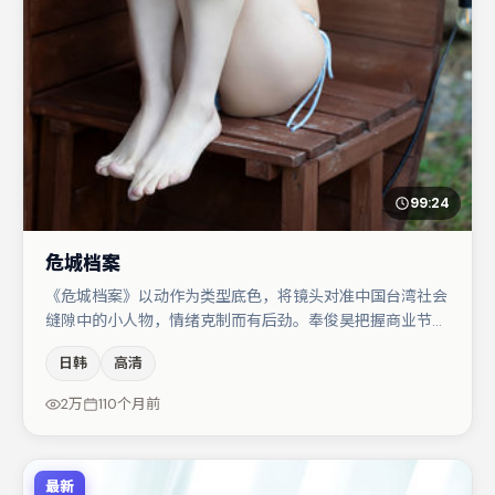
99:24
危城档案
《危城档案》以动作为类型底色，将镜头对准中国台湾社会
缝隙中的小人物，情绪克制而有后劲。奉俊昊把握商业节奏
的同时保留人物弧光，高潮戏信息密度高但不显凌乱。胡歌
日韩
高清
与易烊千玺的对手戏构成全片情感锚点，秦海璐则以细节塑
造推动谜题层层揭开。若你偏爱强类型与清晰主线，这部作
2万
110个月前
品值得关注。
最新