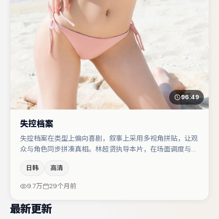
96:49
失控档案
失控档案在类型上偏向喜剧，叙事上采用多视角拼贴，让观
众与角色同步拼凑真相。林超贤执导本片，在场面调度与表
演节奏上保持一贯作者性，关键场次留白得当。秦海璐与白
日韩
高清
宇的对手戏构成全片情感锚点，黄渤则以细节塑造推动谜题
层层揭开。若你偏爱强类型与清晰主线，这部作品值得关
9.7万
29个月前
注。
最新更新