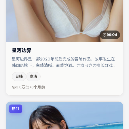
99:04
星河边界
星河边界是一部2020年前后完成的冒险作品，故事发生在
韩国语境下，主线清晰、副线饱满。导演刁亦男擅长群戏与
空间压迫感，本片在视听语言上与题材形成互文。主演阵容
日韩
高清
包括文淇、周迅、赵丽颖等，角色动机前后呼应，适合喜欢
抠台词与伏笔的观众。整体完成度较高，适合周末一口气追
9.8万
78个月前
完。
热门