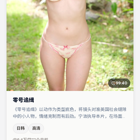
99:40
零号追缉
《零号追缉》以动作为类型底色，将镜头对准英国社会缝隙
中的小人物，情绪克制而有后劲。宁浩执导本片，在场面调
度与表演节奏上保持一贯作者性，关键场次留白得当。马丽
日韩
高清
与菅田将晖的对手戏构成全片情感锚点，任素汐则以细节塑
造推动谜题层层揭开。整体完成度较高，适合周末一口气追
5.6万
77个月前