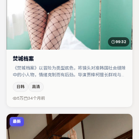
99:32
焚城档案
《焚城档案》以冒险为类型底色，将镜头对准韩国社会缝隙
中的小人物，情绪克制而有后劲。导演贾樟柯擅长群戏与空
间压迫感，本片在视听语言上与题材形成互文。任素汐在片
日韩
高清
中承担叙事驱动，雷佳音、朱一龙分别提供反差与喜剧/悬
疑调剂（视场次而定）。整体完成度较高，适合周末一口气
5万
34个月前
追完。
最新