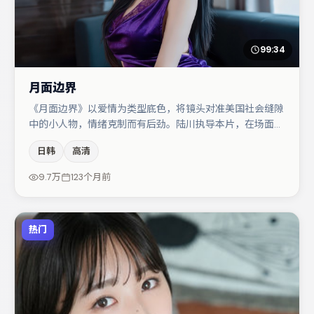
99:34
月面边界
《月面边界》以爱情为类型底色，将镜头对准美国社会缝隙
中的小人物，情绪克制而有后劲。陆川执导本片，在场面调
度与表演节奏上保持一贯作者性，关键场次留白得当。桂纶
日韩
高清
镁与白宇的对手戏构成全片情感锚点，金高银则以细节塑造
推动谜题层层揭开。节奏紧凑、反转有度，值得列入片单。
9.7万
123个月前
热门