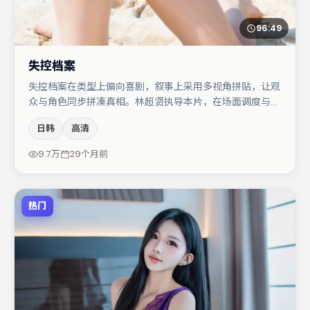
96:49
失控档案
失控档案在类型上偏向喜剧，叙事上采用多视角拼贴，让观
众与角色同步拼凑真相。林超贤执导本片，在场面调度与表
演节奏上保持一贯作者性，关键场次留白得当。秦海璐与白
日韩
高清
宇的对手戏构成全片情感锚点，黄渤则以细节塑造推动谜题
层层揭开。若你偏爱强类型与清晰主线，这部作品值得关
9.7万
29个月前
注。
热门