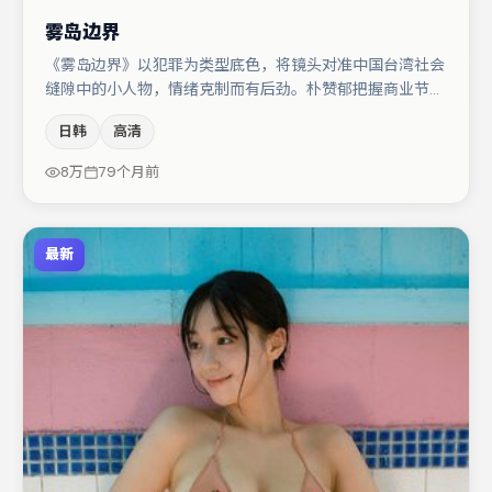
雾岛边界
《雾岛边界》以犯罪为类型底色，将镜头对准中国台湾社会
缝隙中的小人物，情绪克制而有后劲。朴赞郁把握商业节奏
的同时保留人物弧光，高潮戏信息密度高但不显凌乱。文淇
日韩
高清
在片中承担叙事驱动，廖凡、梁朝伟分别提供反差与喜剧/
悬疑调剂（视场次而定）。整体完成度较高，适合周末一口
8万
79个月前
气追完。
最新