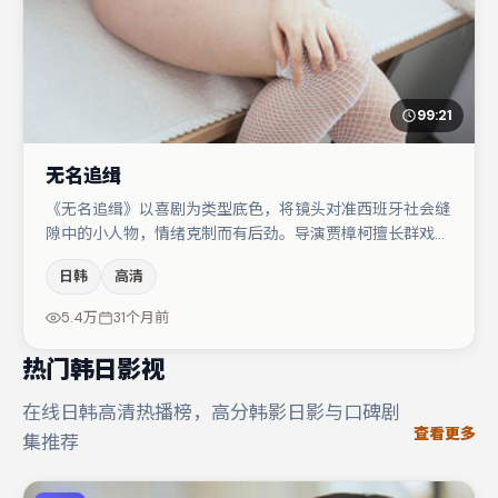
99:21
无名追缉
《无名追缉》以喜剧为类型底色，将镜头对准西班牙社会缝
隙中的小人物，情绪克制而有后劲。导演贾樟柯擅长群戏与
空间压迫感，本片在视听语言上与题材形成互文。赵丽颖在
日韩
高清
片中承担叙事驱动，马丽、小松菜奈分别提供反差与喜剧/
悬疑调剂（视场次而定）。节奏紧凑、反转有度，值得列入
5.4万
31个月前
片单。
热门韩日影视
在线日韩高清热播榜，高分韩影日影与口碑剧
查看更多
集推荐